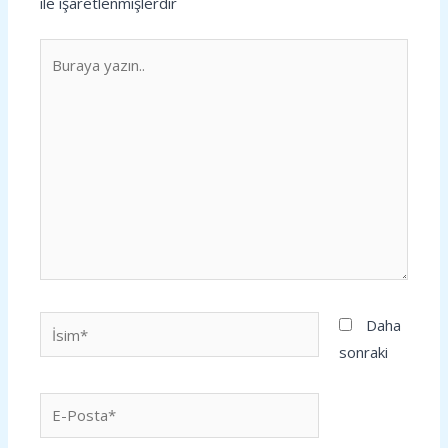
ile işaretlenmişlerdir
Buraya
yazın..
İsim*
Daha
sonraki
E-
Posta*